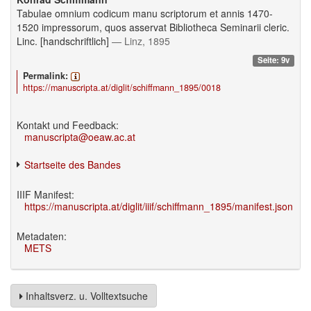
Tabulae omnium codicum manu scriptorum et annis 1470-
1520 impressorum, quos asservat Bibliotheca Seminarii cleric.
Linc. [handschriftlich]
— Linz, 1895
Seite: 9v
Permalink:
https://manuscripta.at/diglit/schiffmann_1895/0018
Kontakt und Feedback:
manuscripta@oeaw.ac.at
Startseite des Bandes
IIIF Manifest:
https://manuscripta.at/diglit/iiif/schiffmann_1895/manifest.json
Metadaten:
METS
Inhaltsverz. u. Volltextsuche