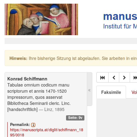
Hinweis:
Ihre bisherige Sitzung ist abgelaufen. Sie arbeiten in ei
Konrad Schiffmann
Tabulae omnium codicum manu
scriptorum et annis 1470-1520
Faksimile
Vo
impressorum, quos asservat
Bibliotheca Seminarii cleric. Linc.
[handschriftlich]
— Linz, 1895
Seite: 9v
Permalink:
https://manuscripta.at/diglit/schiffmann_18
95/0018