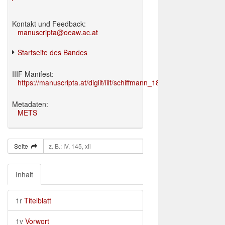
Kontakt und Feedback:
manuscripta@oeaw.ac.at
Startseite des Bandes
IIIF Manifest:
https://manuscripta.at/diglit/iiif/schiffmann_1895/manifest.json
Metadaten:
METS
Seite
Inhalt
1r
Titelblatt
1v
Vorwort