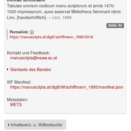
Tabulae omnium codicum manu scriptorum et annis 1470-
1520 impressorum, quos asservat Bibliotheca Seminarii cleric.
Linc. [handschriftlich]
— Linz, 1895
Seite: 9v
Permalink:
https://manuscripta.at/diglit/schiffmann_1895/0018
Kontakt und Feedback:
manuscripta@oeaw.ac.at
Startseite des Bandes
IIIF Manifest:
https://manuscripta.at/diglit/iiif/schiffmann_1895/manifest.json
Metadaten:
METS
Inhaltsverz. u. Volltextsuche