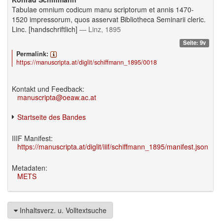
Tabulae omnium codicum manu scriptorum et annis 1470-
1520 impressorum, quos asservat Bibliotheca Seminarii cleric.
Linc. [handschriftlich]
— Linz, 1895
Seite: 9v
Permalink:
https://manuscripta.at/diglit/schiffmann_1895/0018
Kontakt und Feedback:
manuscripta@oeaw.ac.at
Startseite des Bandes
IIIF Manifest:
https://manuscripta.at/diglit/iiif/schiffmann_1895/manifest.json
Metadaten:
METS
Inhaltsverz. u. Volltextsuche