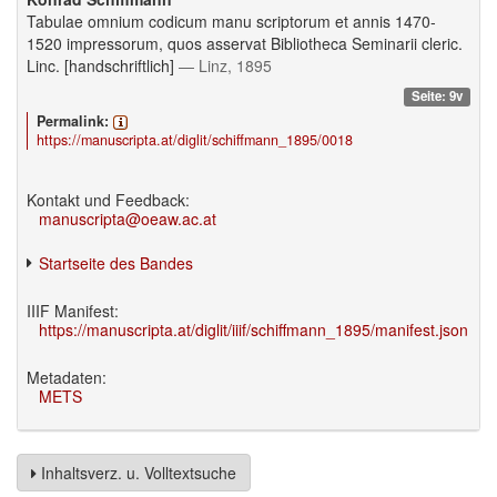
Tabulae omnium codicum manu scriptorum et annis 1470-
1520 impressorum, quos asservat Bibliotheca Seminarii cleric.
Linc. [handschriftlich]
— Linz, 1895
Seite: 9v
Permalink:
https://manuscripta.at/diglit/schiffmann_1895/0018
Kontakt und Feedback:
manuscripta@oeaw.ac.at
Startseite des Bandes
IIIF Manifest:
https://manuscripta.at/diglit/iiif/schiffmann_1895/manifest.json
Metadaten:
METS
Inhaltsverz. u. Volltextsuche