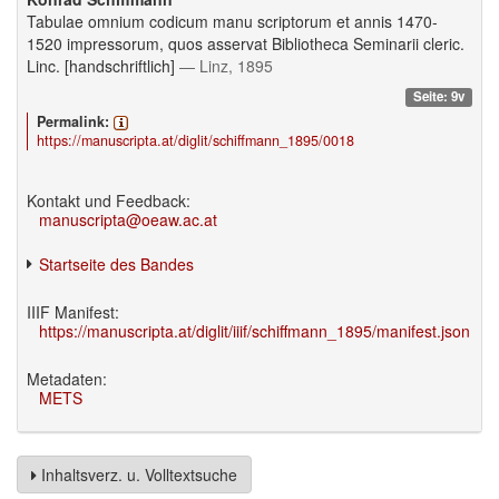
Tabulae omnium codicum manu scriptorum et annis 1470-
1520 impressorum, quos asservat Bibliotheca Seminarii cleric.
Linc. [handschriftlich]
— Linz, 1895
Seite: 9v
Permalink:
https://manuscripta.at/diglit/schiffmann_1895/0018
Kontakt und Feedback:
manuscripta@oeaw.ac.at
Startseite des Bandes
IIIF Manifest:
https://manuscripta.at/diglit/iiif/schiffmann_1895/manifest.json
Metadaten:
METS
Inhaltsverz. u. Volltextsuche