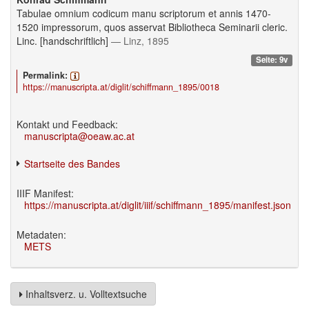
Tabulae omnium codicum manu scriptorum et annis 1470-
1520 impressorum, quos asservat Bibliotheca Seminarii cleric.
Linc. [handschriftlich]
— Linz, 1895
Seite: 9v
Permalink:
https://manuscripta.at/diglit/schiffmann_1895/0018
Kontakt und Feedback:
manuscripta@oeaw.ac.at
Startseite des Bandes
IIIF Manifest:
https://manuscripta.at/diglit/iiif/schiffmann_1895/manifest.json
Metadaten:
METS
Inhaltsverz. u. Volltextsuche