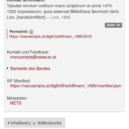
Tabulae omnium codicum manu scriptorum et annis 1470-
1520 impressorum, quos asservat Bibliotheca Seminarii cleric.
Linc. [handschriftlich]
— Linz, 1895
Seite: 9v
Permalink:
https://manuscripta.at/diglit/schiffmann_1895/0018
Kontakt und Feedback:
manuscripta@oeaw.ac.at
Startseite des Bandes
IIIF Manifest:
https://manuscripta.at/diglit/iiif/schiffmann_1895/manifest.json
Metadaten:
METS
Inhaltsverz. u. Volltextsuche