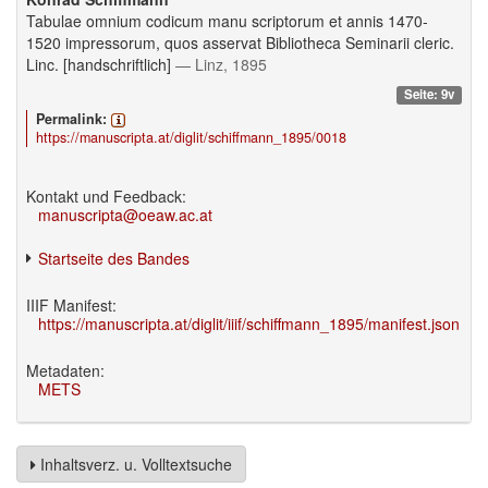
Tabulae omnium codicum manu scriptorum et annis 1470-
1520 impressorum, quos asservat Bibliotheca Seminarii cleric.
Linc. [handschriftlich]
— Linz, 1895
Seite: 9v
Permalink:
https://manuscripta.at/diglit/schiffmann_1895/0018
Kontakt und Feedback:
manuscripta@oeaw.ac.at
Startseite des Bandes
IIIF Manifest:
https://manuscripta.at/diglit/iiif/schiffmann_1895/manifest.json
Metadaten:
METS
Inhaltsverz. u. Volltextsuche