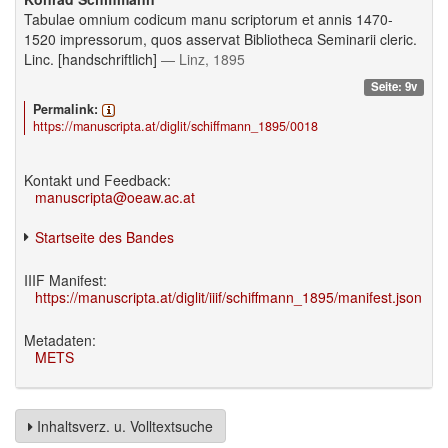
Tabulae omnium codicum manu scriptorum et annis 1470-
1520 impressorum, quos asservat Bibliotheca Seminarii cleric.
Linc. [handschriftlich]
— Linz, 1895
Seite: 9v
Permalink:
https://manuscripta.at/diglit/schiffmann_1895/0018
Kontakt und Feedback:
manuscripta@oeaw.ac.at
Startseite des Bandes
IIIF Manifest:
https://manuscripta.at/diglit/iiif/schiffmann_1895/manifest.json
Metadaten:
METS
Inhaltsverz. u. Volltextsuche