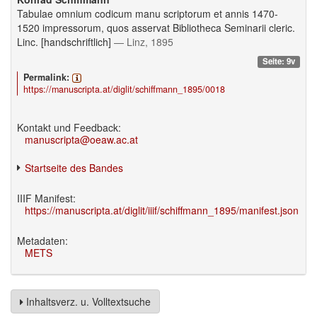
Tabulae omnium codicum manu scriptorum et annis 1470-
1520 impressorum, quos asservat Bibliotheca Seminarii cleric.
Linc. [handschriftlich]
— Linz, 1895
Seite: 9v
Permalink:
https://manuscripta.at/diglit/schiffmann_1895/0018
Kontakt und Feedback:
manuscripta@oeaw.ac.at
Startseite des Bandes
IIIF Manifest:
https://manuscripta.at/diglit/iiif/schiffmann_1895/manifest.json
Metadaten:
METS
Inhaltsverz. u. Volltextsuche