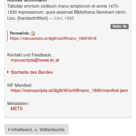
Tabulae omnium codicum manu scriptorum et annis 1470-
1520 impressorum, quos asservat Bibliotheca Seminarii cleric.
Linc. [handschriftlich]
— Linz, 1895
Seite: 9v
Permalink:
https://manuscripta.at/diglit/schiffmann_1895/0018
Kontakt und Feedback:
manuscripta@oeaw.ac.at
Startseite des Bandes
IIIF Manifest:
https://manuscripta.at/diglit/iiif/schiffmann_1895/manifest.json
Metadaten:
METS
Inhaltsverz. u. Volltextsuche