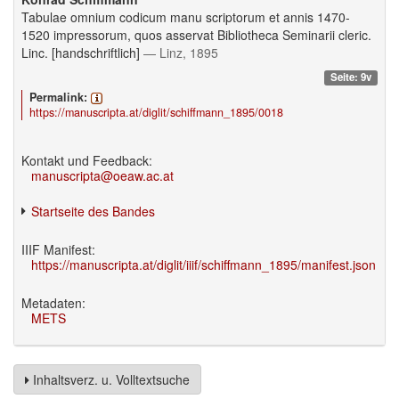
Tabulae omnium codicum manu scriptorum et annis 1470-
1520 impressorum, quos asservat Bibliotheca Seminarii cleric.
Linc. [handschriftlich]
— Linz, 1895
Seite: 9v
Permalink:
https://manuscripta.at/diglit/schiffmann_1895/0018
Kontakt und Feedback:
manuscripta@oeaw.ac.at
Startseite des Bandes
IIIF Manifest:
https://manuscripta.at/diglit/iiif/schiffmann_1895/manifest.json
Metadaten:
METS
Inhaltsverz. u. Volltextsuche