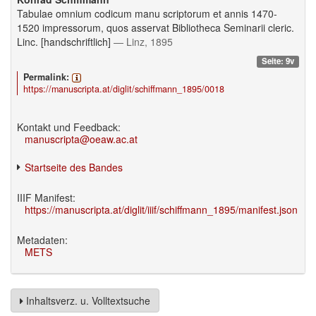
Tabulae omnium codicum manu scriptorum et annis 1470-
1520 impressorum, quos asservat Bibliotheca Seminarii cleric.
Linc. [handschriftlich]
— Linz, 1895
Seite: 9v
Permalink:
https://manuscripta.at/diglit/schiffmann_1895/0018
Kontakt und Feedback:
manuscripta@oeaw.ac.at
Startseite des Bandes
IIIF Manifest:
https://manuscripta.at/diglit/iiif/schiffmann_1895/manifest.json
Metadaten:
METS
Inhaltsverz. u. Volltextsuche