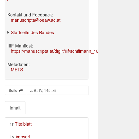
Kontakt und Feedback:
manuscripta@oeaw.ac.at
Startseite des Bandes
IIIF Manifest:
https://manuscripta.at/diglit/iiif/schiffmann_1895/manifest.json
Metadaten:
METS
Seite
Inhalt
1r
Titelblatt
1v
Vorwort