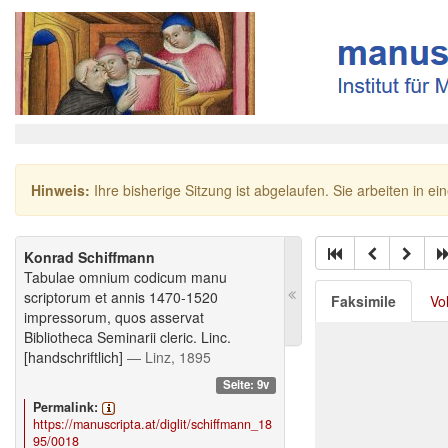
Hinweis:
Ihre bisherige Sitzung ist abgelaufen. Sie arbeiten in ei
Konrad Schiffmann
Tabulae omnium codicum manu
scriptorum et annis 1470-1520
Faksimile
Vo
impressorum, quos asservat
Bibliotheca Seminarii cleric. Linc.
[handschriftlich]
— Linz, 1895
Seite: 9v
Permalink:
https://manuscripta.at/diglit/schiffmann_18
95/0018