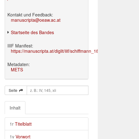
Kontakt und Feedback:
manuscripta@oeaw.ac.at
Startseite des Bandes
IIIF Manifest:
https://manuscripta.at/diglit/iiif/schiffmann_1895/manifest.json
Metadaten:
METS
Seite
Inhalt
1r
Titelblatt
1v
Vorwort