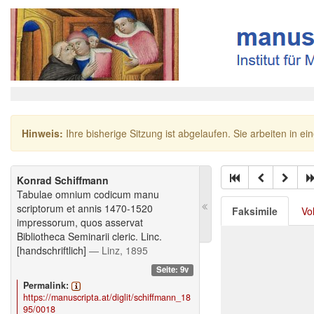
Hinweis:
Ihre bisherige Sitzung ist abgelaufen. Sie arbeiten in ei
Konrad Schiffmann
Tabulae omnium codicum manu
scriptorum et annis 1470-1520
Faksimile
Vo
impressorum, quos asservat
Bibliotheca Seminarii cleric. Linc.
[handschriftlich]
— Linz, 1895
Seite: 9v
Permalink:
https://manuscripta.at/diglit/schiffmann_18
95/0018