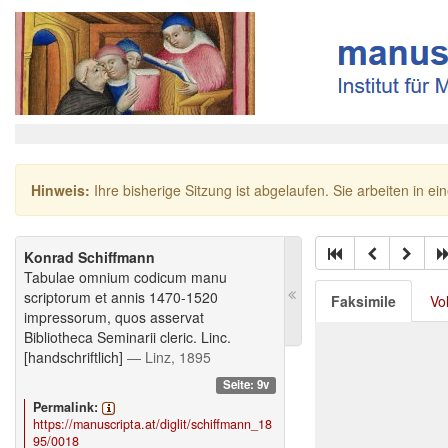
Hinweis:
Ihre bisherige Sitzung ist abgelaufen. Sie arbeiten in ei
Konrad Schiffmann
Tabulae omnium codicum manu
scriptorum et annis 1470-1520
Faksimile
Vo
impressorum, quos asservat
Bibliotheca Seminarii cleric. Linc.
[handschriftlich]
— Linz, 1895
Seite: 9v
Permalink:
https://manuscripta.at/diglit/schiffmann_18
95/0018