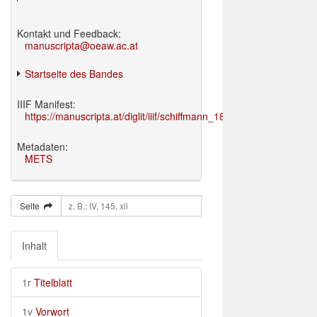
Kontakt und Feedback:
manuscripta@oeaw.ac.at
Startseite des Bandes
IIIF Manifest:
https://manuscripta.at/diglit/iiif/schiffmann_1895/manifest.json
Metadaten:
METS
Seite
Inhalt
1r
Titelblatt
1v
Vorwort