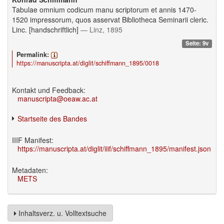
Tabulae omnium codicum manu scriptorum et annis 1470-
1520 impressorum, quos asservat Bibliotheca Seminarii cleric.
Linc. [handschriftlich]
— Linz, 1895
Seite: 9v
Permalink:
https://manuscripta.at/diglit/schiffmann_1895/0018
Kontakt und Feedback:
manuscripta@oeaw.ac.at
Startseite des Bandes
IIIF Manifest:
https://manuscripta.at/diglit/iiif/schiffmann_1895/manifest.json
Metadaten:
METS
Inhaltsverz. u. Volltextsuche