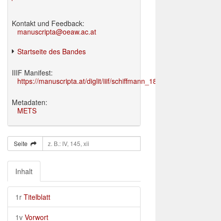
Kontakt und Feedback:
manuscripta@oeaw.ac.at
Startseite des Bandes
IIIF Manifest:
https://manuscripta.at/diglit/iiif/schiffmann_1895/manifest.json
Metadaten:
METS
Seite
Inhalt
1r
Titelblatt
1v
Vorwort