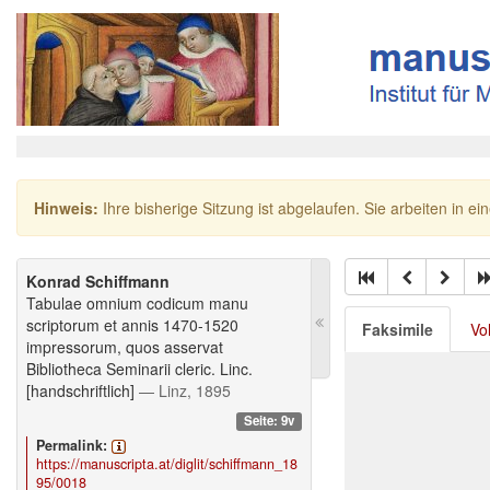
Hinweis:
Ihre bisherige Sitzung ist abgelaufen. Sie arbeiten in ei
Konrad Schiffmann
Tabulae omnium codicum manu
scriptorum et annis 1470-1520
Faksimile
Vo
impressorum, quos asservat
Bibliotheca Seminarii cleric. Linc.
[handschriftlich]
— Linz, 1895
Seite: 9v
Permalink:
https://manuscripta.at/diglit/schiffmann_18
95/0018