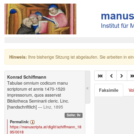
Hinweis:
Ihre bisherige Sitzung ist abgelaufen. Sie arbeiten in ei
Konrad Schiffmann
Tabulae omnium codicum manu
scriptorum et annis 1470-1520
Faksimile
Vo
impressorum, quos asservat
Bibliotheca Seminarii cleric. Linc.
[handschriftlich]
— Linz, 1895
Seite: 9v
Permalink:
https://manuscripta.at/diglit/schiffmann_18
95/0018