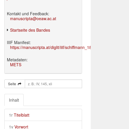
Kontakt und Feedback:
manuscripta@oeaw.ac.at
Startseite des Bandes
IIIF Manifest:
https://manuscripta.at/diglit/iiif/schiffmann_1895/manifest.json
Metadaten:
METS
Seite
Inhalt
1r
Titelblatt
1v
Vorwort