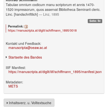
Tabulae omnium codicum manu scriptorum et annis 1470-
1520 impressorum, quos asservat Bibliotheca Seminarii cleric.
Linc. [handschriftlich]
— Linz, 1895
Seite: 9v
Permalink:
https://manuscripta.at/diglit/schiffmann_1895/0018
Kontakt und Feedback:
manuscripta@oeaw.ac.at
Startseite des Bandes
IIIF Manifest:
https://manuscripta.at/diglit/iiif/schiffmann_1895/manifest.json
Metadaten:
METS
Inhaltsverz. u. Volltextsuche