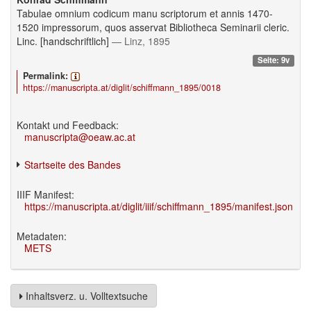
Tabulae omnium codicum manu scriptorum et annis 1470-
1520 impressorum, quos asservat Bibliotheca Seminarii cleric.
Linc. [handschriftlich]
— Linz, 1895
Seite: 9v
Permalink:
https://manuscripta.at/diglit/schiffmann_1895/0018
Kontakt und Feedback:
manuscripta@oeaw.ac.at
Startseite des Bandes
IIIF Manifest:
https://manuscripta.at/diglit/iiif/schiffmann_1895/manifest.json
Metadaten:
METS
Inhaltsverz. u. Volltextsuche