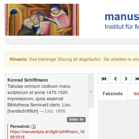
Hinweis:
Ihre bisherige Sitzung ist abgelaufen. Sie arbeiten in ei
Konrad Schiffmann
Tabulae omnium codicum manu
scriptorum et annis 1470-1520
Faksimile
Vo
impressorum, quos asservat
Bibliotheca Seminarii cleric. Linc.
[handschriftlich]
— Linz, 1895
Seite: 9v
Permalink:
https://manuscripta.at/diglit/schiffmann_18
95/0018