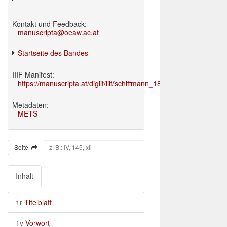
Kontakt und Feedback:
manuscripta@oeaw.ac.at
Startseite des Bandes
IIIF Manifest:
https://manuscripta.at/diglit/iiif/schiffmann_1895/manifest.json
Metadaten:
METS
Seite
Inhalt
1r
Titelblatt
1v
Vorwort