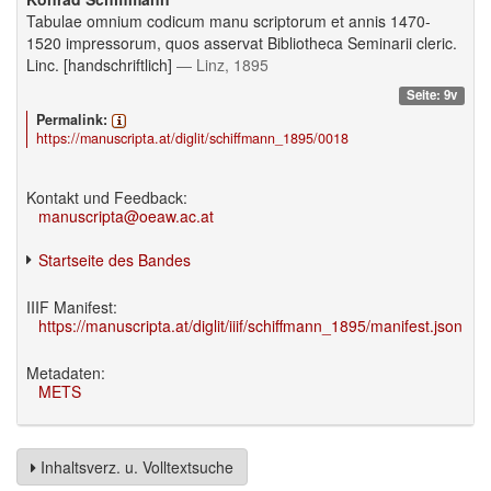
Tabulae omnium codicum manu scriptorum et annis 1470-
1520 impressorum, quos asservat Bibliotheca Seminarii cleric.
Linc. [handschriftlich]
— Linz, 1895
Seite: 9v
Permalink:
https://manuscripta.at/diglit/schiffmann_1895/0018
Kontakt und Feedback:
manuscripta@oeaw.ac.at
Startseite des Bandes
IIIF Manifest:
https://manuscripta.at/diglit/iiif/schiffmann_1895/manifest.json
Metadaten:
METS
Inhaltsverz. u. Volltextsuche