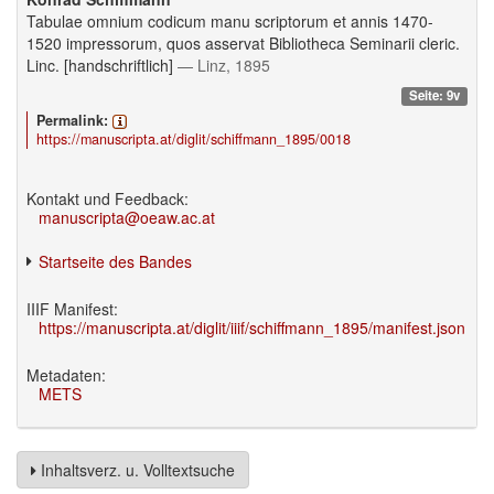
Tabulae omnium codicum manu scriptorum et annis 1470-
1520 impressorum, quos asservat Bibliotheca Seminarii cleric.
Linc. [handschriftlich]
— Linz, 1895
Seite: 9v
Permalink:
https://manuscripta.at/diglit/schiffmann_1895/0018
Kontakt und Feedback:
manuscripta@oeaw.ac.at
Startseite des Bandes
IIIF Manifest:
https://manuscripta.at/diglit/iiif/schiffmann_1895/manifest.json
Metadaten:
METS
Inhaltsverz. u. Volltextsuche