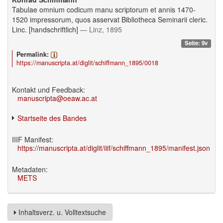
Tabulae omnium codicum manu scriptorum et annis 1470-
1520 impressorum, quos asservat Bibliotheca Seminarii cleric.
Linc. [handschriftlich]
— Linz, 1895
Seite: 9v
Permalink:
https://manuscripta.at/diglit/schiffmann_1895/0018
Kontakt und Feedback:
manuscripta@oeaw.ac.at
Startseite des Bandes
IIIF Manifest:
https://manuscripta.at/diglit/iiif/schiffmann_1895/manifest.json
Metadaten:
METS
Inhaltsverz. u. Volltextsuche