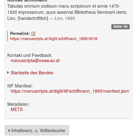
Tabulae omnium codicum manu scriptorum et annis 1470-
1520 impressorum, quos asservat Bibliotheca Seminarii cleric.
Linc. [handschriftlich]
— Linz, 1895
Seite: 9v
Permalink:
https://manuscripta.at/diglit/schiffmann_1895/0018
Kontakt und Feedback:
manuscripta@oeaw.ac.at
Startseite des Bandes
IIIF Manifest:
https://manuscripta.at/diglit/iiif/schiffmann_1895/manifest.json
Metadaten:
METS
Inhaltsverz. u. Volltextsuche