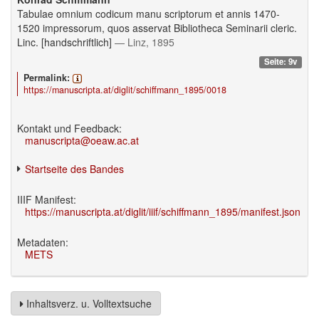
Tabulae omnium codicum manu scriptorum et annis 1470-
1520 impressorum, quos asservat Bibliotheca Seminarii cleric.
Linc. [handschriftlich]
— Linz, 1895
Seite: 9v
Permalink:
https://manuscripta.at/diglit/schiffmann_1895/0018
Kontakt und Feedback:
manuscripta@oeaw.ac.at
Startseite des Bandes
IIIF Manifest:
https://manuscripta.at/diglit/iiif/schiffmann_1895/manifest.json
Metadaten:
METS
Inhaltsverz. u. Volltextsuche