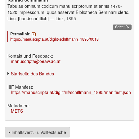
Tabulae omnium codicum manu scriptorum et annis 1470-
1520 impressorum, quos asservat Bibliotheca Seminarii cleric.
Linc. [handschriftlich]
— Linz, 1895
Seite: 9v
Permalink:
https://manuscripta.at/diglit/schiffmann_1895/0018
Kontakt und Feedback:
manuscripta@oeaw.ac.at
Startseite des Bandes
IIIF Manifest:
https://manuscripta.at/diglit/iiif/schiffmann_1895/manifest.json
Metadaten:
METS
Inhaltsverz. u. Volltextsuche