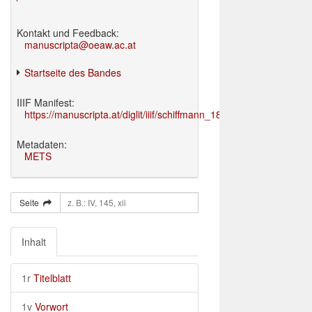
Kontakt und Feedback:
manuscripta@oeaw.ac.at
Startseite des Bandes
IIIF Manifest:
https://manuscripta.at/diglit/iiif/schiffmann_1895/manifest.json
Metadaten:
METS
Seite
Inhalt
1r
Titelblatt
1v
Vorwort