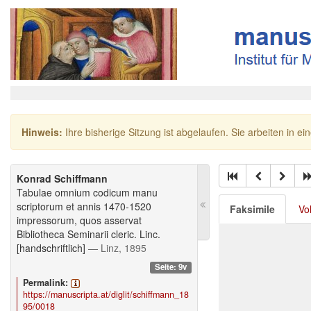
Hinweis:
Ihre bisherige Sitzung ist abgelaufen. Sie arbeiten in ei
Konrad Schiffmann
Tabulae omnium codicum manu
scriptorum et annis 1470-1520
Faksimile
Vo
impressorum, quos asservat
Bibliotheca Seminarii cleric. Linc.
[handschriftlich]
— Linz, 1895
Seite: 9v
Permalink:
https://manuscripta.at/diglit/schiffmann_18
95/0018