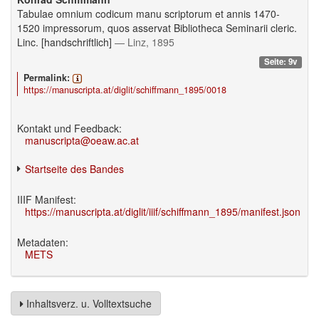
Tabulae omnium codicum manu scriptorum et annis 1470-
1520 impressorum, quos asservat Bibliotheca Seminarii cleric.
Linc. [handschriftlich]
— Linz, 1895
Seite: 9v
Permalink:
https://manuscripta.at/diglit/schiffmann_1895/0018
Kontakt und Feedback:
manuscripta@oeaw.ac.at
Startseite des Bandes
IIIF Manifest:
https://manuscripta.at/diglit/iiif/schiffmann_1895/manifest.json
Metadaten:
METS
Inhaltsverz. u. Volltextsuche