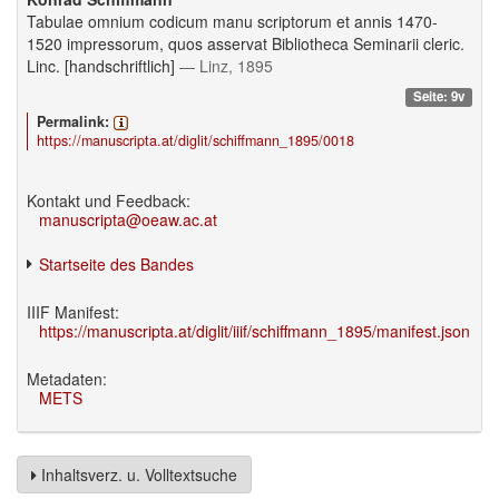
Tabulae omnium codicum manu scriptorum et annis 1470-
1520 impressorum, quos asservat Bibliotheca Seminarii cleric.
Linc. [handschriftlich]
— Linz, 1895
Seite: 9v
Permalink:
https://manuscripta.at/diglit/schiffmann_1895/0018
Kontakt und Feedback:
manuscripta@oeaw.ac.at
Startseite des Bandes
IIIF Manifest:
https://manuscripta.at/diglit/iiif/schiffmann_1895/manifest.json
Metadaten:
METS
Inhaltsverz. u. Volltextsuche