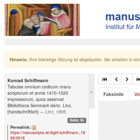
Hinweis:
Ihre bisherige Sitzung ist abgelaufen. Sie arbeiten in ei
Konrad Schiffmann
Tabulae omnium codicum manu
scriptorum et annis 1470-1520
Faksimile
Vo
impressorum, quos asservat
Bibliotheca Seminarii cleric. Linc.
[handschriftlich]
— Linz, 1895
Seite: 9v
Permalink:
https://manuscripta.at/diglit/schiffmann_18
95/0018