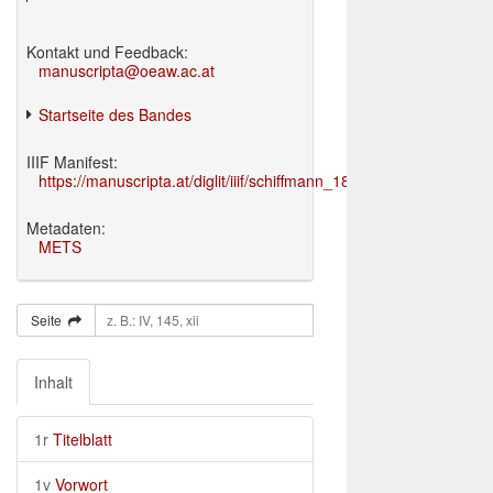
Kontakt und Feedback:
manuscripta@oeaw.ac.at
Startseite des Bandes
IIIF Manifest:
https://manuscripta.at/diglit/iiif/schiffmann_1895/manifest.json
Metadaten:
METS
Seite
Inhalt
1r
Titelblatt
1v
Vorwort