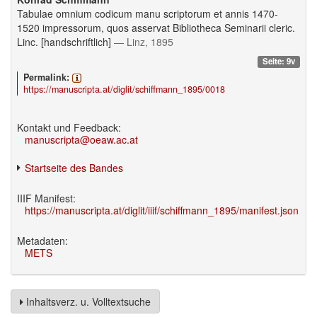
Tabulae omnium codicum manu scriptorum et annis 1470-
1520 impressorum, quos asservat Bibliotheca Seminarii cleric.
Linc. [handschriftlich]
— Linz, 1895
Seite: 9v
Permalink:
https://manuscripta.at/diglit/schiffmann_1895/0018
Kontakt und Feedback:
manuscripta@oeaw.ac.at
Startseite des Bandes
IIIF Manifest:
https://manuscripta.at/diglit/iiif/schiffmann_1895/manifest.json
Metadaten:
METS
Inhaltsverz. u. Volltextsuche