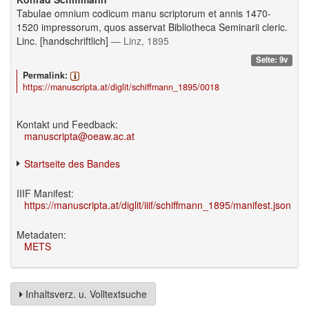
Tabulae omnium codicum manu scriptorum et annis 1470-
1520 impressorum, quos asservat Bibliotheca Seminarii cleric.
Linc. [handschriftlich]
— Linz, 1895
Seite: 9v
Permalink:
https://manuscripta.at/diglit/schiffmann_1895/0018
Kontakt und Feedback:
manuscripta@oeaw.ac.at
Startseite des Bandes
IIIF Manifest:
https://manuscripta.at/diglit/iiif/schiffmann_1895/manifest.json
Metadaten:
METS
Inhaltsverz. u. Volltextsuche