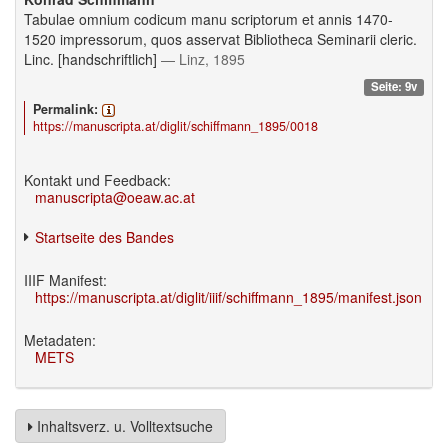
Tabulae omnium codicum manu scriptorum et annis 1470-
1520 impressorum, quos asservat Bibliotheca Seminarii cleric.
Linc. [handschriftlich]
— Linz, 1895
Seite: 9v
Permalink:
https://manuscripta.at/diglit/schiffmann_1895/0018
Kontakt und Feedback:
manuscripta@oeaw.ac.at
Startseite des Bandes
IIIF Manifest:
https://manuscripta.at/diglit/iiif/schiffmann_1895/manifest.json
Metadaten:
METS
Inhaltsverz. u. Volltextsuche