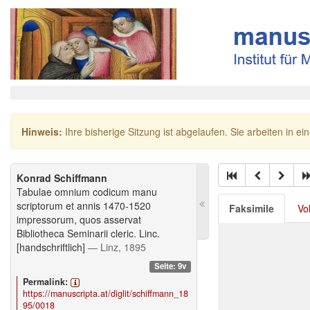
Hinweis:
Ihre bisherige Sitzung ist abgelaufen. Sie arbeiten in ei
Konrad Schiffmann
Tabulae omnium codicum manu
scriptorum et annis 1470-1520
Faksimile
Vo
impressorum, quos asservat
Bibliotheca Seminarii cleric. Linc.
[handschriftlich]
— Linz, 1895
Seite: 9v
Permalink:
https://manuscripta.at/diglit/schiffmann_18
95/0018