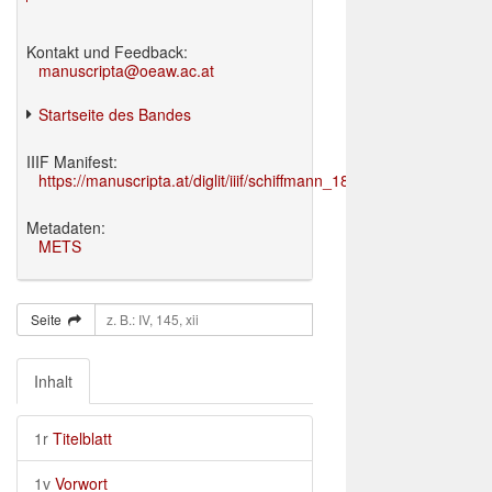
Kontakt und Feedback:
manuscripta@oeaw.ac.at
Startseite des Bandes
IIIF Manifest:
https://manuscripta.at/diglit/iiif/schiffmann_1895/manifest.json
Metadaten:
METS
Seite
Inhalt
1r
Titelblatt
1v
Vorwort