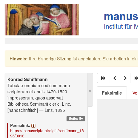
Hinweis:
Ihre bisherige Sitzung ist abgelaufen. Sie arbeiten in ei
Konrad Schiffmann
Tabulae omnium codicum manu
scriptorum et annis 1470-1520
Faksimile
Vo
impressorum, quos asservat
Bibliotheca Seminarii cleric. Linc.
[handschriftlich]
— Linz, 1895
Seite: 9v
Permalink:
https://manuscripta.at/diglit/schiffmann_18
95/0018