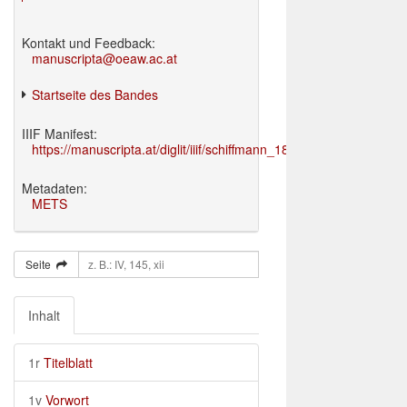
Kontakt und Feedback:
manuscripta@oeaw.ac.at
Startseite des Bandes
IIIF Manifest:
https://manuscripta.at/diglit/iiif/schiffmann_1895/manifest.json
Metadaten:
METS
Seite
Inhalt
1r
Titelblatt
1v
Vorwort