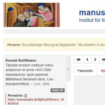
Hinweis:
Ihre bisherige Sitzung ist abgelaufen. Sie arbeiten in ei
Konrad Schiffmann
Tabulae omnium codicum manu
scriptorum et annis 1470-1520
Faksimile
Vo
impressorum, quos asservat
Bibliotheca Seminarii cleric. Linc.
[handschriftlich]
— Linz, 1895
Seite: 9v
Permalink:
https://manuscripta.at/diglit/schiffmann_18
95/0018