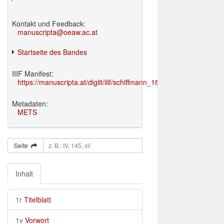
Kontakt und Feedback:
manuscripta@oeaw.ac.at
Startseite des Bandes
IIIF Manifest:
https://manuscripta.at/diglit/iiif/schiffmann_1895/manifest.json
Metadaten:
METS
Seite
Inhalt
1r
Titelblatt
1v
Vorwort