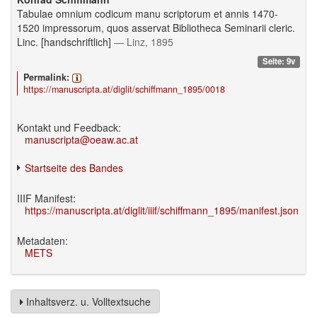
Tabulae omnium codicum manu scriptorum et annis 1470-
1520 impressorum, quos asservat Bibliotheca Seminarii cleric.
Linc. [handschriftlich]
— Linz, 1895
Seite: 9v
Permalink:
https://manuscripta.at/diglit/schiffmann_1895/0018
Kontakt und Feedback:
manuscripta@oeaw.ac.at
Startseite des Bandes
IIIF Manifest:
https://manuscripta.at/diglit/iiif/schiffmann_1895/manifest.json
Metadaten:
METS
Inhaltsverz. u. Volltextsuche