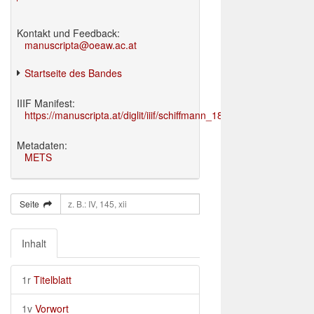
Kontakt und Feedback:
manuscripta@oeaw.ac.at
Startseite des Bandes
IIIF Manifest:
https://manuscripta.at/diglit/iiif/schiffmann_1895/manifest.json
Metadaten:
METS
Seite
Inhalt
1r
Titelblatt
1v
Vorwort