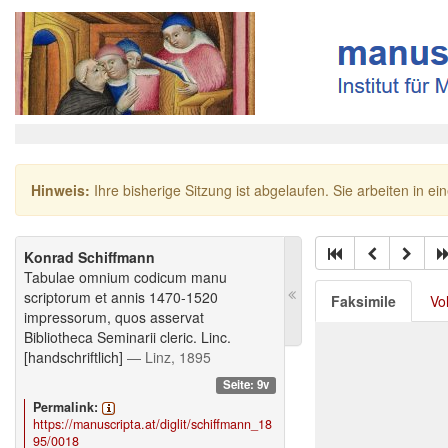
Hinweis:
Ihre bisherige Sitzung ist abgelaufen. Sie arbeiten in ei
Konrad Schiffmann
Tabulae omnium codicum manu
scriptorum et annis 1470-1520
Faksimile
Vo
impressorum, quos asservat
Bibliotheca Seminarii cleric. Linc.
[handschriftlich]
— Linz, 1895
Seite: 9v
Permalink:
https://manuscripta.at/diglit/schiffmann_18
95/0018