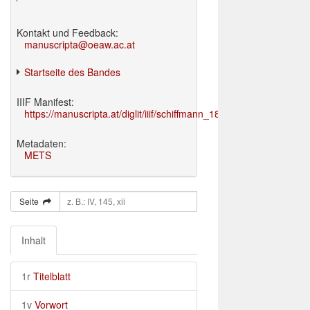
Kontakt und Feedback:
manuscripta@oeaw.ac.at
Startseite des Bandes
IIIF Manifest:
https://manuscripta.at/diglit/iiif/schiffmann_1895/manifest.json
Metadaten:
METS
Seite
Inhalt
1r
Titelblatt
1v
Vorwort