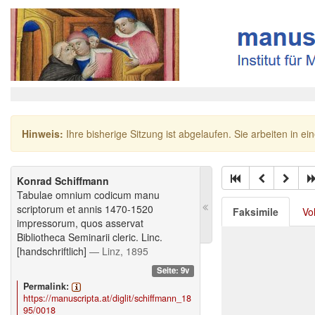
Hinweis:
Ihre bisherige Sitzung ist abgelaufen. Sie arbeiten in ei
Konrad Schiffmann
Tabulae omnium codicum manu
scriptorum et annis 1470-1520
Faksimile
Vo
impressorum, quos asservat
Bibliotheca Seminarii cleric. Linc.
[handschriftlich]
— Linz, 1895
Seite: 9v
Permalink:
https://manuscripta.at/diglit/schiffmann_18
95/0018