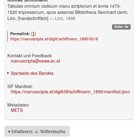
Tabulae omnium codicum manu scriptorum et annis 1470-
1520 impressorum, quos asservat Bibliotheca Seminarii cleric.
Linc. [handschriftlich]
— Linz, 1895
Seite: 9v
Permalink:
https://manuscripta.at/diglit/schiffmann_1895/0018
Kontakt und Feedback:
manuscripta@oeaw.ac.at
Startseite des Bandes
IIIF Manifest:
https://manuscripta.at/diglit/iiif/schiffmann_1895/manifest.json
Metadaten:
METS
Inhaltsverz. u. Volltextsuche