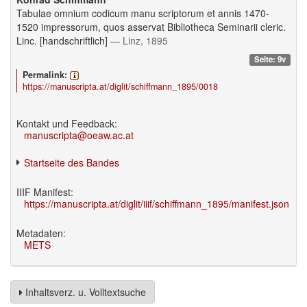
Tabulae omnium codicum manu scriptorum et annis 1470-
1520 impressorum, quos asservat Bibliotheca Seminarii cleric.
Linc. [handschriftlich]
— Linz, 1895
Seite: 9v
Permalink:
https://manuscripta.at/diglit/schiffmann_1895/0018
Kontakt und Feedback:
manuscripta@oeaw.ac.at
Startseite des Bandes
IIIF Manifest:
https://manuscripta.at/diglit/iiif/schiffmann_1895/manifest.json
Metadaten:
METS
Inhaltsverz. u. Volltextsuche