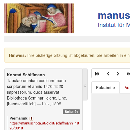
Hinweis:
Ihre bisherige Sitzung ist abgelaufen. Sie arbeiten in ei
Konrad Schiffmann
Tabulae omnium codicum manu
scriptorum et annis 1470-1520
Faksimile
Vo
impressorum, quos asservat
Bibliotheca Seminarii cleric. Linc.
[handschriftlich]
— Linz, 1895
Seite: 9v
Permalink:
https://manuscripta.at/diglit/schiffmann_18
95/0018