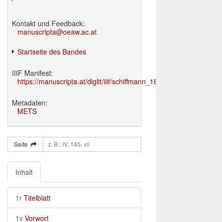
Kontakt und Feedback:
manuscripta@oeaw.ac.at
Startseite des Bandes
IIIF Manifest:
https://manuscripta.at/diglit/iiif/schiffmann_1895/manifest.json
Metadaten:
METS
Seite
Inhalt
1r
Titelblatt
1v
Vorwort