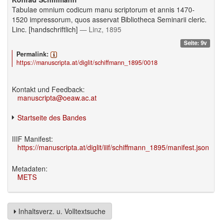
Tabulae omnium codicum manu scriptorum et annis 1470-
1520 impressorum, quos asservat Bibliotheca Seminarii cleric.
Linc. [handschriftlich]
— Linz, 1895
Seite: 9v
Permalink:
https://manuscripta.at/diglit/schiffmann_1895/0018
Kontakt und Feedback:
manuscripta@oeaw.ac.at
Startseite des Bandes
IIIF Manifest:
https://manuscripta.at/diglit/iiif/schiffmann_1895/manifest.json
Metadaten:
METS
Inhaltsverz. u. Volltextsuche