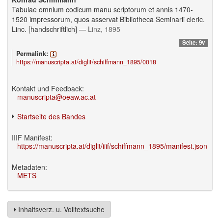
Tabulae omnium codicum manu scriptorum et annis 1470-
1520 impressorum, quos asservat Bibliotheca Seminarii cleric.
Linc. [handschriftlich]
— Linz, 1895
Seite: 9v
Permalink:
https://manuscripta.at/diglit/schiffmann_1895/0018
Kontakt und Feedback:
manuscripta@oeaw.ac.at
Startseite des Bandes
IIIF Manifest:
https://manuscripta.at/diglit/iiif/schiffmann_1895/manifest.json
Metadaten:
METS
Inhaltsverz. u. Volltextsuche