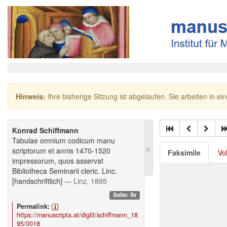
Hinweis:
Ihre bisherige Sitzung ist abgelaufen. Sie arbeiten in ei
Konrad Schiffmann
Tabulae omnium codicum manu
scriptorum et annis 1470-1520
Faksimile
Vo
impressorum, quos asservat
Bibliotheca Seminarii cleric. Linc.
[handschriftlich]
— Linz, 1895
Seite: 9v
Permalink:
https://manuscripta.at/diglit/schiffmann_18
95/0018