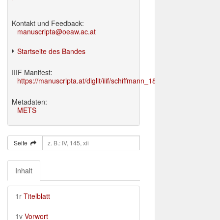
Kontakt und Feedback:
manuscripta@oeaw.ac.at
Startseite des Bandes
IIIF Manifest:
https://manuscripta.at/diglit/iiif/schiffmann_1895/manifest.json
Metadaten:
METS
Seite
Inhalt
1r
Titelblatt
1v
Vorwort