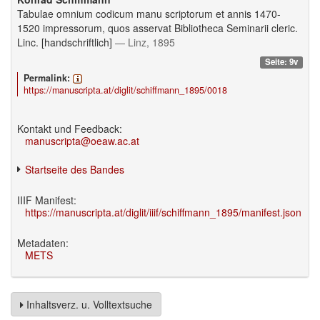
Tabulae omnium codicum manu scriptorum et annis 1470-
1520 impressorum, quos asservat Bibliotheca Seminarii cleric.
Linc. [handschriftlich]
— Linz, 1895
Seite: 9v
Permalink:
https://manuscripta.at/diglit/schiffmann_1895/0018
Kontakt und Feedback:
manuscripta@oeaw.ac.at
Startseite des Bandes
IIIF Manifest:
https://manuscripta.at/diglit/iiif/schiffmann_1895/manifest.json
Metadaten:
METS
Inhaltsverz. u. Volltextsuche