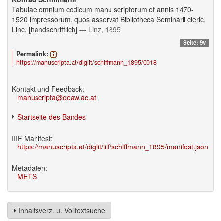
Tabulae omnium codicum manu scriptorum et annis 1470-
1520 impressorum, quos asservat Bibliotheca Seminarii cleric.
Linc. [handschriftlich]
— Linz, 1895
Seite: 9v
Permalink:
https://manuscripta.at/diglit/schiffmann_1895/0018
Kontakt und Feedback:
manuscripta@oeaw.ac.at
Startseite des Bandes
IIIF Manifest:
https://manuscripta.at/diglit/iiif/schiffmann_1895/manifest.json
Metadaten:
METS
Inhaltsverz. u. Volltextsuche